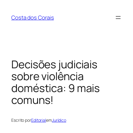
Pular
para
Costa dos Corais
o
conteúdo
Decisões judiciais
sobre violência
doméstica: 9 mais
comuns!
Escrito por
Editorial
em
Jurídico