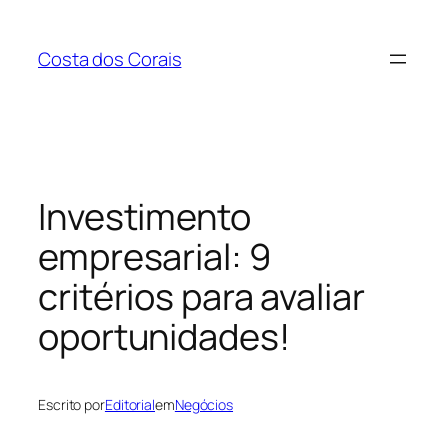
Pular
para
Costa dos Corais
o
conteúdo
Investimento
empresarial: 9
critérios para avaliar
oportunidades!
Escrito por
Editorial
em
Negócios