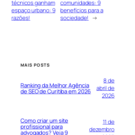
técnicos ganham
comunidades: 9
espaço urbano: 9
benefícios para a
razões!
sociedade!
→
MAIS POSTS
8 de
Ranking da Melhor Agência
abril de
de SEO de Curitiba em 2026
2026
Como criar um site
11 de
profissional para
dezembro
advogados? Veja 9